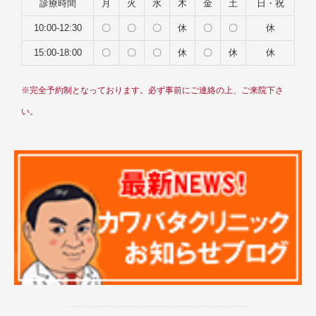
診療時間
月
火
水
木
金
土
日・祝
10:00-12:30
〇
〇
〇
休
〇
〇
休
15:00-18:00
〇
〇
〇
休
〇
休
休
※完全予約制となっております。必ず事前にご連絡の上、ご来院下さ
い。